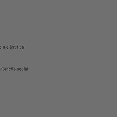
ia ciêntifica
ontenção social