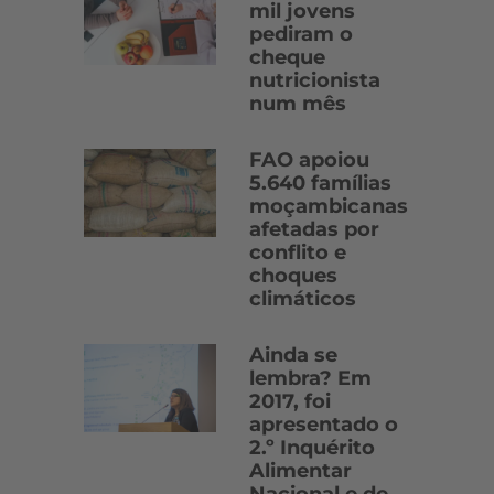
mil jovens
pediram o
cheque
nutricionista
num mês
FAO apoiou
5.640 famílias
moçambicanas
afetadas por
conflito e
choques
climáticos
Ainda se
lembra? Em
2017, foi
apresentado o
2.º Inquérito
Alimentar