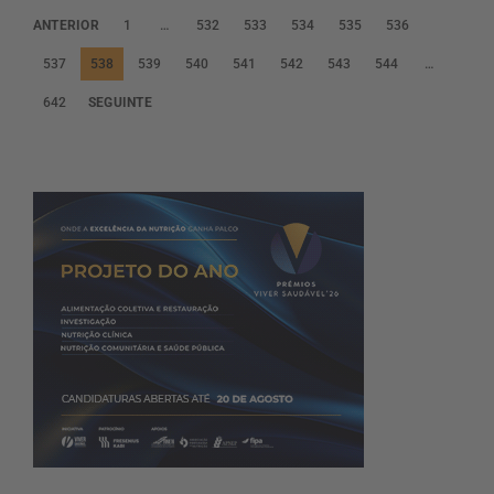
P
ANTERIOR
1
…
532
533
534
535
536
a
537
538
539
540
541
542
543
544
…
g
642
SEGUINTE
i
n
a
ç
ã
o
d
o
s
c
o