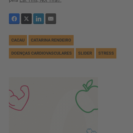
pela
Eat This, Not That!.
CACAU
CATARINA RENDEIRO
DOENÇAS CARDIOVASCULARES
SLIDER
STRESS