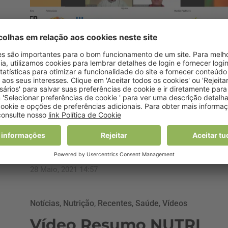
Notícias
,
Nutrição
,
Recentes
,
Saúde
Vídeo Resumo NUTRI
SESSIONS “(R)Evolução
Industrial:
Oportunidades para os
nutricionistas”
28 Maio, 2021 14:57
Notícias
,
Nutrição
,
Recentes
,
Saúde
,
Vídeos
Vídeo Resumo NUTRI