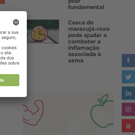
pilar
fundamental
Casca de
maracujá-roxo
pode ajudar a
combater a
inflamação
associada à
asma