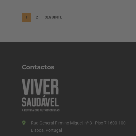
P
1
2
SEGUINTE
a
g
i
n
a
Contactos
ç
ã
o
d
o
s
Rua General Firmino Miguel, nº 3 - Piso 7 1600-100
c
Lisboa, Portugal