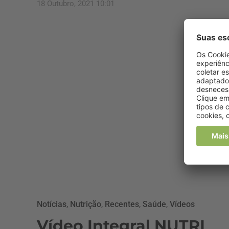
18 Outubro, 2021 10:01
Notícias
,
Nutrição
,
Recentes
,
Saúde
,
Vídeos
Vídeo Integral NUTRI