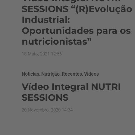
SESSIONS “(R)Evolução
Industrial:
Oportunidades para os
nutricionistas”
18 Maio, 2021 12:56
Notícias
,
Nutrição
,
Recentes
,
Vídeos
Vídeo Integral NUTRI
SESSIONS
20 Novembro, 2020 14:34