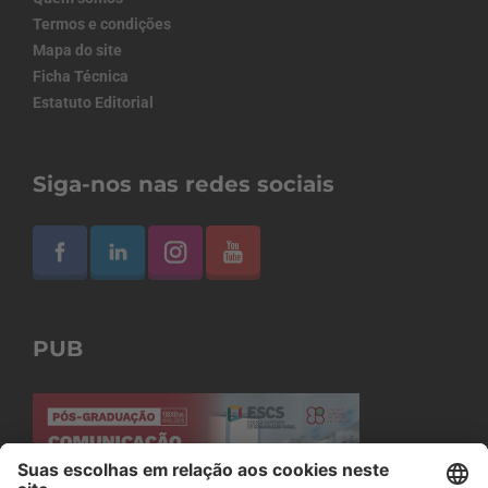
Termos e condições
Mapa do site
Ficha Técnica
Estatuto Editorial
Siga-nos nas redes sociais
PUB