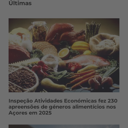
o
Últimas
n
t
e
ú
d
o
s
Inspeção Atividades Económicas fez 230
apreensões de géneros alimentícios nos
Açores em 2025