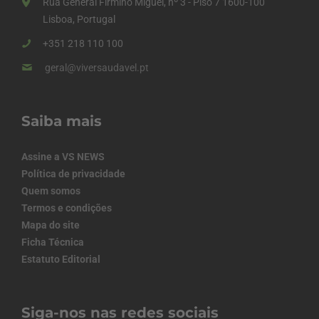
Rua General Firmino Miguel, nº 3 - Piso 7 1600-100
Lisboa, Portugal
+351 218 110 100
geral@viversaudavel.pt
Saiba mais
Assine a VS NEWS
Política de privacidade
Quem somos
Termos e condições
Mapa do site
Ficha Técnica
Estatuto Editorial
Siga-nos nas redes sociais