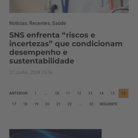
Notícias
,
Recentes
,
Saúde
SNS enfrenta “riscos e
incertezas” que condicionam
desempenho e
sustentabilidade
27 Junho, 2024 15:56
P
ANTERIOR
1
…
10
11
12
13
14
15
16
a
17
18
19
20
21
22
…
32
SEGUINTE
g
i
n