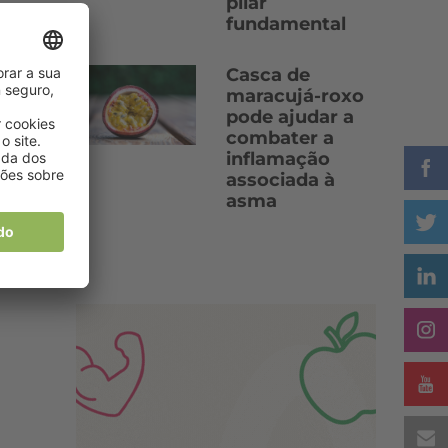
pilar
fundamental
Casca de
maracujá-roxo
pode ajudar a
combater a
inflamação
associada à
asma