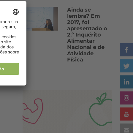
Ainda se
lembra? Em
2017, foi
apresentado o
2.º Inquérito
Alimentar
Nacional e de
Atividade
Física