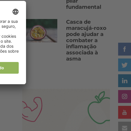
pilar
fundamental
Casca de
maracujá-roxo
pode ajudar a
combater a
inflamação
associada à
asma