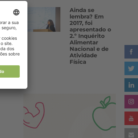
Ainda se
lembra? Em
2017, foi
apresentado o
2.º Inquérito
Alimentar
Nacional e de
Atividade
Física