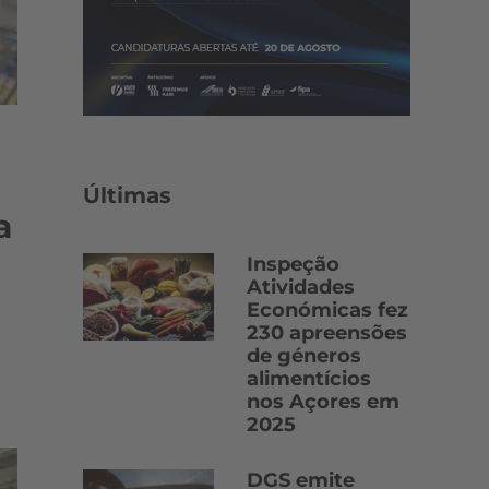
Últimas
a
Inspeção
Atividades
Económicas fez
230 apreensões
de géneros
alimentícios
nos Açores em
2025
DGS emite