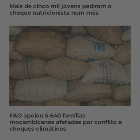
Mais de cinco mil jovens pediram o
cheque nutricionista num mês
FAO apoiou 5.640 famílias
moçambicanas afetadas por conflito e
choques climáticos