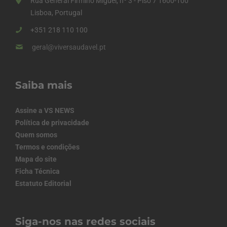
Rua General Firmino Miguel, nº 3 - Piso 7 1600-100
Lisboa, Portugal
+351 218 110 100
geral@viversaudavel.pt
Saiba mais
Assine a VS NEWS
Política de privacidade
Quem somos
Termos e condições
Mapa do site
Ficha Técnica
Estatuto Editorial
Siga-nos nas redes sociais