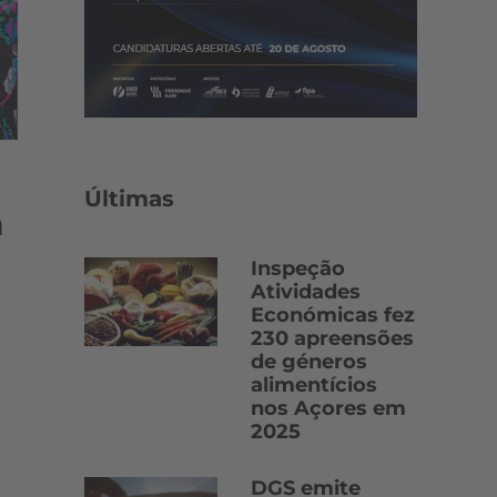
Últimas
a
Inspeção
Atividades
Económicas fez
230 apreensões
de géneros
alimentícios
nos Açores em
2025
DGS emite