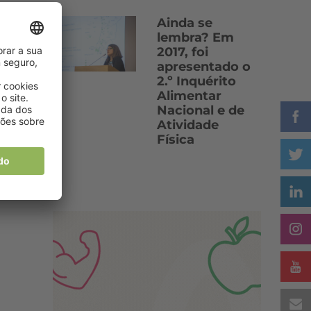
Ainda se
lembra? Em
2017, foi
apresentado o
2.º Inquérito
Alimentar
Nacional e de
Atividade
Física