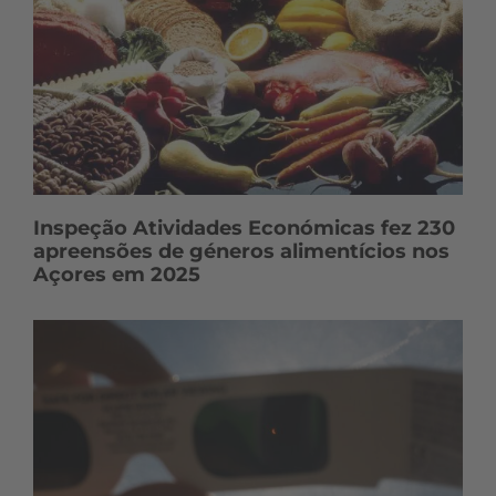
d
o
s
Inspeção Atividades Económicas fez 230
apreensões de géneros alimentícios nos
Açores em 2025