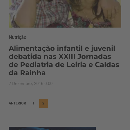
Nutrição
Alimentação infantil e juvenil
debatida nas XXIII Jornadas
de Pediatria de Leiria e Caldas
da Rainha
7 Dezembro, 2016 0:00
P
ANTERIOR
1
2
a
g