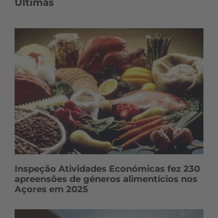
o
Últimas
n
t
e
ú
d
o
s
Inspeção Atividades Económicas fez 230
apreensões de géneros alimentícios nos
Açores em 2025