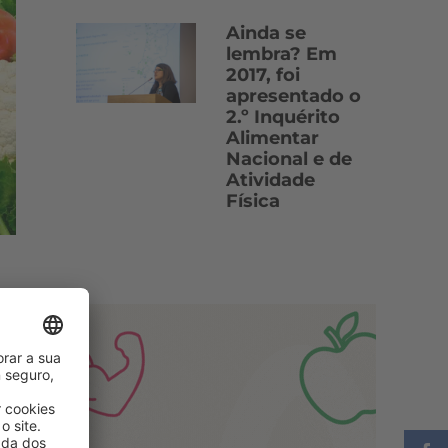
Ainda se
lembra? Em
2017, foi
apresentado o
2.º Inquérito
Alimentar
Nacional e de
Atividade
Física
s