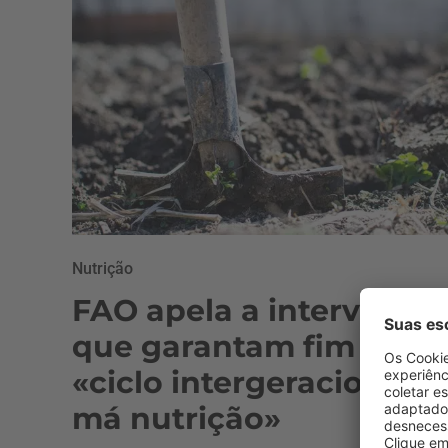
Nutrição
FAO apela a intervençõ
que garantam fim do
«ciclo intergeracional d
má nutrição»