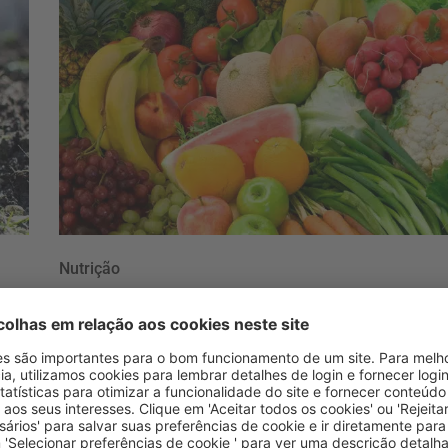
Nutrição
es
FAO: Quase 55% dos
alimentos desperdiçado
a
no mundo são frutas e
vegetais