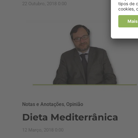
22 Outubro, 2018 0:00
Notas e Anotações
,
Opinião
Dieta Mediterrânica
12 Março, 2018 0:00