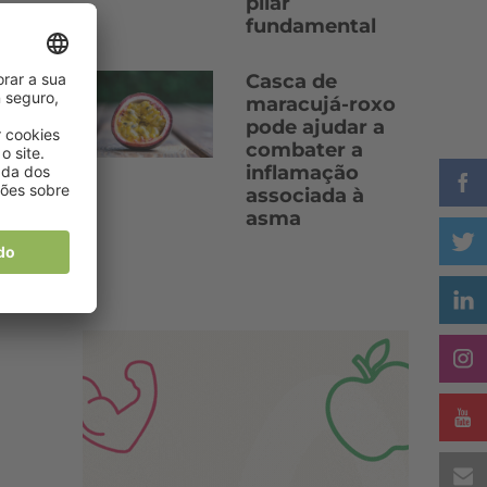
pilar
fundamental
Casca de
maracujá-roxo
pode ajudar a
combater a
inflamação
associada à
asma