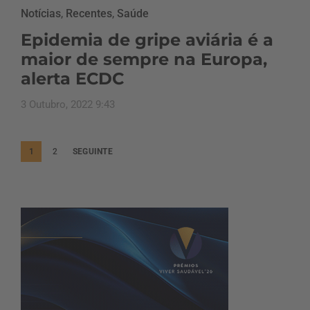
Notícias
,
Recentes
,
Saúde
Epidemia de gripe aviária é a
maior de sempre na Europa,
alerta ECDC
3 Outubro, 2022 9:43
P
1
2
SEGUINTE
a
g
i
n
a
ç
ã