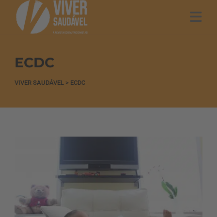
ECDC
VIVER SAUDÁVEL
>
ECDC