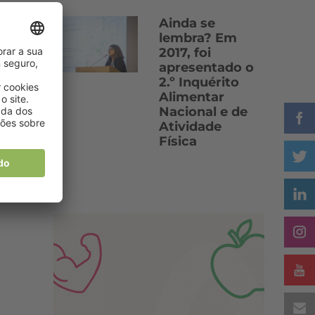
Ainda se
lembra? Em
2017, foi
apresentado o
2.º Inquérito
Alimentar
Nacional e de
Atividade
Física