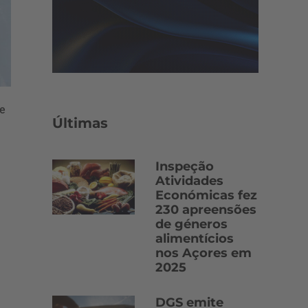
e
Últimas
Inspeção
Atividades
Económicas fez
230 apreensões
de géneros
alimentícios
nos Açores em
2025
DGS emite