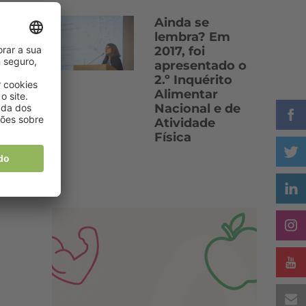
Ainda se
lembra? Em
2017, foi
apresentado o
2.º Inquérito
Alimentar
Nacional e de
Atividade
Física