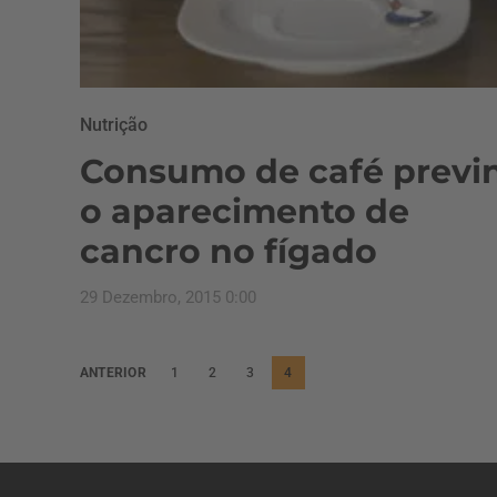
Nutrição
Consumo de café previ
o aparecimento de
cancro no fígado
29 Dezembro, 2015 0:00
P
ANTERIOR
1
2
3
4
a
g
i