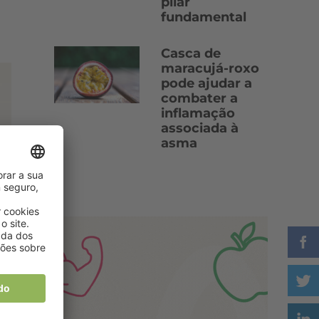
pilar
fundamental
Casca de
maracujá-roxo
pode ajudar a
combater a
inflamação
associada à
asma