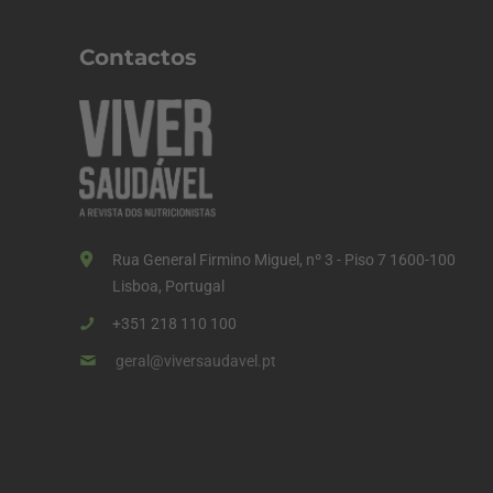
n
a
Contactos
ç
ã
o
d
o
s
Rua General Firmino Miguel, nº 3 - Piso 7 1600-100
c
Lisboa, Portugal
o
+351 218 110 100
n
geral@viversaudavel.pt
t
e
ú
d