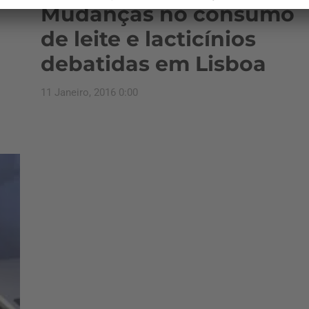
Mudanças no consumo
de leite e lacticínios
debatidas em Lisboa
11 Janeiro, 2016 0:00