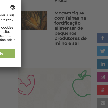
Física
Moçambique
com falhas na
fortificação
alimentar de
pequenos
produtores de
milho e sal