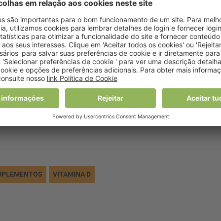
ência cardíaca, conta o “The Independent”, citado pelo
s em dois grupos: um em que era dada uma dose diária de
lacebo. Concluiu-se que os pacientes que receberam o
quantidade de sangue bombeado pelo coração a cada
UPLEMENTOS
VITAMINA D