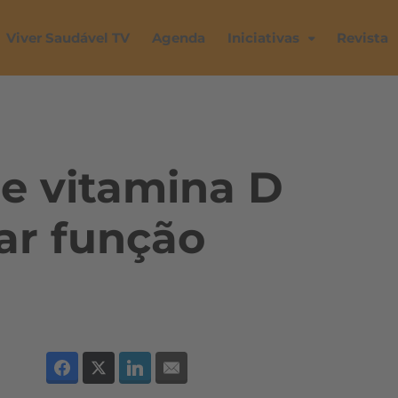
Viver Saudável TV
Agenda
Iniciativas
Revista
e vitamina D
r função