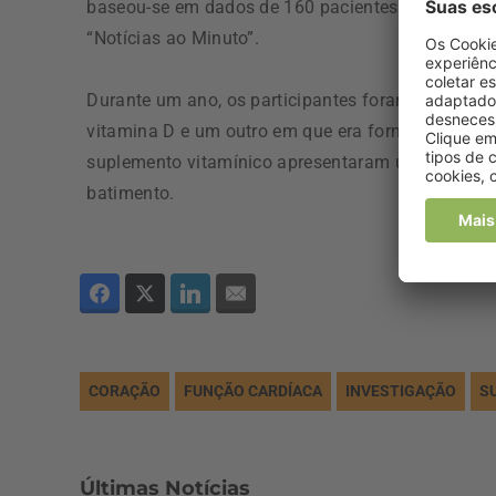
baseou-se em dados de 160 pacientes com insufici
“Notícias ao Minuto”.
Durante um ano, os participantes foram separado
vitamina D e um outro em que era fornecido um p
suplemento vitamínico apresentaram uma maior 
batimento.
CORAÇÃO
FUNÇÃO CARDÍACA
INVESTIGAÇÃO
S
Últimas Notícias