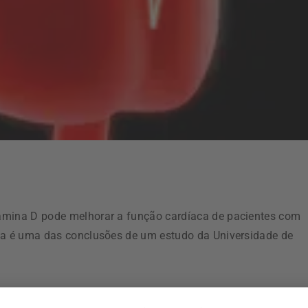
amina D pode melhorar a função cardíaca de pacientes com
sta é uma das conclusões de um estudo da Universidade de
e o 65.º Congresso do Colégio Americano de Cardiologia,