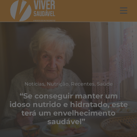
Notícias
,
Nutrição
,
Recentes
,
Saúde
“Se conseguir manter um
idoso nutrido e hidratado, este
terá um envelhecimento
saudável”