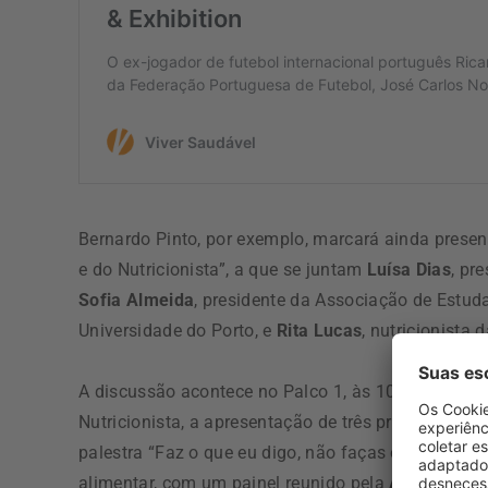
Bernardo Pinto, por exemplo, marcará ainda presenç
e do Nutricionista”, a que se juntam
Luísa Dias
, pr
Sofia Almeida
, presidente da Associação de Estud
Universidade do Porto, e
Rita Lucas
, nutricionista
A discussão acontece no Palco 1, às 10h30. Seguem
Nutricionista, a apresentação de três projetos ve
palestra “Faz o que eu digo, não faças o que eu fa
alimentar, com um painel reunido pela
Associação 