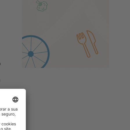
o
a
de