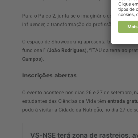
Para o Palco 2, junta-se o imaginário do que ser
influencer, a transformação da profissão num negó
​O espaço de Showcooking apresenta três agenda
funcional” (
João Rodrigues
),
“ITAU da terra ao pra
Campos
).
Inscrições abertas
O evento acontece nos dias 26 e 27 de setembro, n
estudantes das Ciências da Vida têm
entrada gratu
poderá visitar a Cidade da Nutrição, no dia 27 de