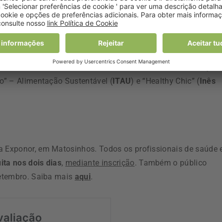
á a Nutrição em 2035, mas também o profissional de saúde co
cio e as mais recentes tendências do setor.
mentos:
“Mimosa: O melhor dos dois mundos na alimentação
to” – Alimentação Sustentável (
ITAU
) e “
Healthy Chic”
(
Inês
a Exponor, em Matosinhos. Todos os profissionais de saúde 
ita nos dois dias
,
mediante inscrição
. Também o público
 setembro. Saiba mais
aqui
.