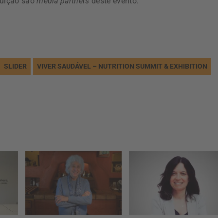
buição são
media partners
deste evento.
SLIDER
VIVER SAUDÁVEL – NUTRITION SUMMIT & EXHIBITION