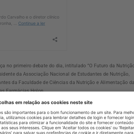
a no primeiro debate do dia, intitulado “O Futuro da Nutriçã
esidente da Associação Nacional de Estudantes de Nutrição,
antes da Faculdade de Ciências da Nutrição e Alimentação d
 das Farmácias Holon.
-se um debate sobre a relação entre a Indústria e o
ncedores na última edição dos Prémios VIVER SAUDÁVEL, a
ço”, de
Rodrigo Abreu
, e ainda uma aposta da sustentabilida
Portuguesa de Nutrição
.