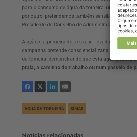
para o consumo de água da torneira,
uma água de 
por outro, pretendemos também sensibilizar para o
Presidente do Conselho de Administração dos SIM
A ação é a primeira de três a ser levada a cabo pe
campanha pretende consciencializar a comunidade
da torneira, demonstrando que
esta água poderá s
praia, a caminho do trabalho ou num passeio de 
ÁGUA DA TORNEIRA
SIMAS
Notícias relacionadas