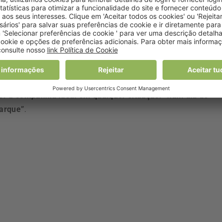
excelência com uma qualidade assegurada superior a 99%
,
 consumo consciente deste bem”, refere João Serrano,
AS de Oeiras e Amadora.
los SIMAS OA durante os meses de junho, julho e agosto. Esta
 de Oeiras e Amadora para os benefícios do consumo de ág
er a companhia ideal em qualquer situação: “num dia de
parque”
.