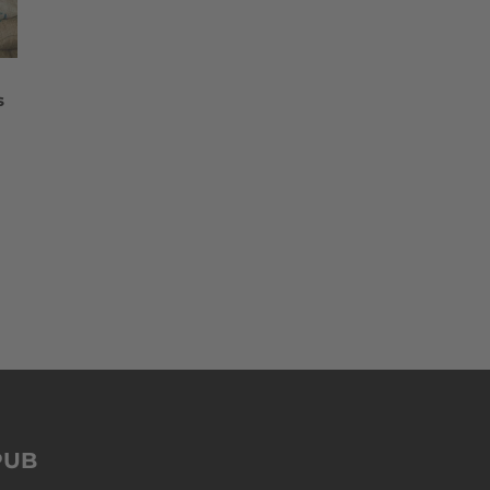
s
PUB