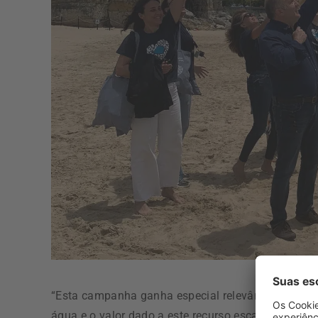
“Esta campanha ganha especial relevância numa al
água e o valor dado a este recurso escasso é cada