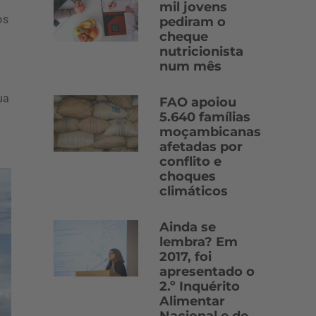
mil jovens
os
pediram o
cheque
nutricionista
num mês
ua
FAO apoiou
5.640 famílias
moçambicanas
afetadas por
conflito e
choques
climáticos
Ainda se
lembra? Em
2017, foi
apresentado o
2.º Inquérito
Alimentar