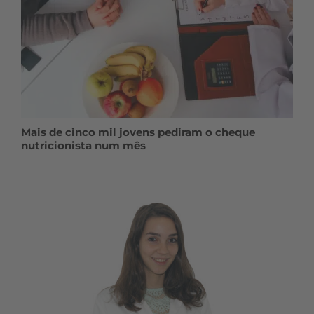
Mais de cinco mil jovens pediram o cheque
nutricionista num mês