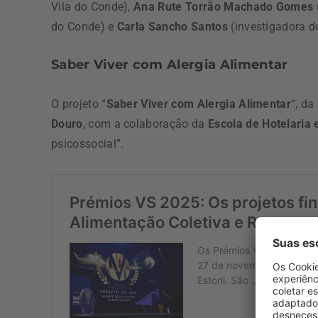
Vila do Conde),
Ana Rute Torrão Machado Gomes
do Conde) e
Carla Sancho
Santos
(investigadora d
Saber Viver com Alergia Alimentar
O projeto “
Saber Viver com Alergia Alimentar
“, da
Douro
, com a colaboração da
Escola de Hotelaria
psicossocial”.