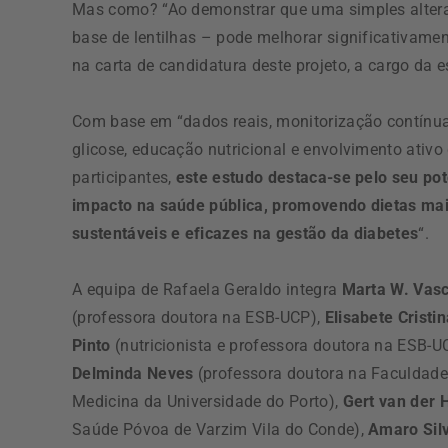
Mas como? “Ao demonstrar que uma simples alteraç
base de lentilhas – pode melhorar significativamen
na carta de candidatura deste projeto, a cargo da
Com base em “dados reais, monitorização contínu
glicose, educação nutricional e envolvimento ativo
participantes,
este estudo destaca-se pelo seu pot
impacto na saúde pública, promovendo dietas ma
sustentáveis e eficazes na gestão da diabetes
“.
A equipa de Rafaela Geraldo integra
Marta W. Vas
(professora doutora na ESB-UCP),
Elisabete Cristi
Pinto
(nutricionista e professora doutora na ESB-U
Delminda Neves
(professora doutora na Faculdade
Medicina da Universidade do Porto),
Gert van der 
Saúde Póvoa de Varzim Vila do Conde),
Amaro Sil