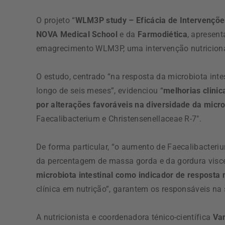
O projeto “
WLM3P study – Eficácia de Intervençõe
NOVA Medical School
e da
Farmodiética
, apresent
emagrecimento WLM3P, uma intervenção nutricional
O estudo, centrado “na resposta da microbiota inte
longo de seis meses”, evidenciou “
melhorias clini
por alterações favoráveis na diversidade da micr
Faecalibacterium e Christensenellaceae R-7″.
De forma particular, “o aumento de Faecalibacter
da percentagem de massa gorda e da gordura viscer
microbiota intestinal como indicador de resposta
clínica em nutrição”, garantem os responsáveis na
A nutricionista e coordenadora ténico-científica
Va