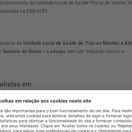
(nutricionista da Unidade Local de Saúde Póvoa de Varzim Vi
outorada na ESB-UCP).
 autoria da
Unidade Local de Saúde de Trás-os Montes e Alt
 e Turismo do Douro – Lamego
, tem um “impacto clínico e