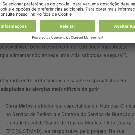
ento e autonomia
(‘saber viver’ implica educação, literacia e
possível viver bem, mesmo com as restrições impostas), e
ergia alimentar não impede uma vida saborosa e segura)”,
.
tegrada entre profissionais de saúde e especialistas em
adaptadas às alergias mais difíceis de gerir”
.
Clara Matos
, nutricionista especialista em Nutrição Clínic
no Serviço de Pediatria e Diretora do Serviço de Nutrição 
Unidade Local de Saúde de Trás-os-Montes e Alto Douro,
EPE (ULSTMAD), é a responsável pelo projeto. Na sua