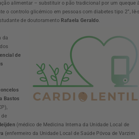
ão alimentar – substituir o pão tradicional por um queque 
te o controlo glicémico em pessoas com diabetes tipo 2”, lê-
 estudante de doutoramento
Rafaela Geraldo
.
a da
 dos
encial de
is
concelos
na Bastos
CP),
 de
Heijden
(médico de Medicina Interna da Unidade Local de
va
(enfermeiro da Unidade Local de Saúde Póvoa de Varzim