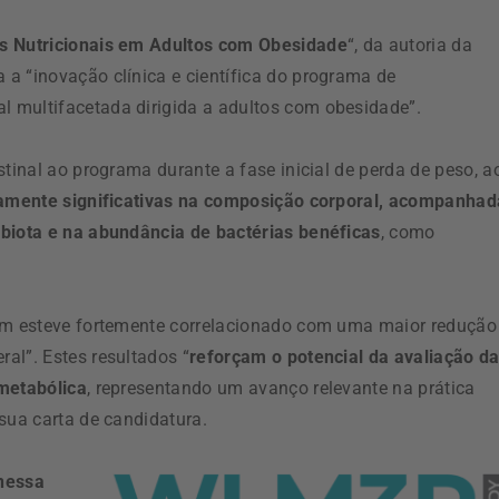
s Nutricionais em Adultos com Obesidade
“, da autoria da
a a “inovação clínica e científica do programa de
 multifacetada dirigida a adultos com obesidade”.
stinal ao programa durante a fase inicial de perda de peso, a
camente significativas na composição corporal, acompanhad
obiota e na abundância de bactérias benéficas
, como
ium esteve fortemente correlacionado com uma maior redução
al”. Estes resultados “
reforçam o potencial da avaliação d
 metabólica
, representando um avanço relevante na prática
 sua carta de candidatura.
nessa