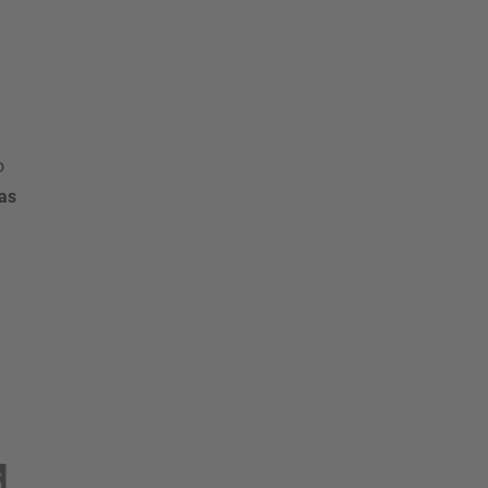
o
as
a