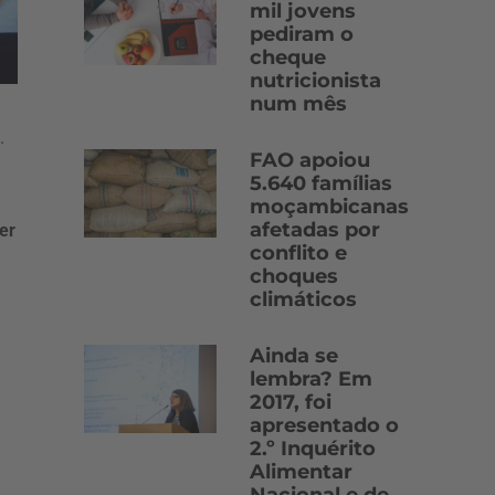
mil jovens
pediram o
cheque
nutricionista
num mês
.
FAO apoiou
5.640 famílias
moçambicanas
afetadas por
er
conflito e
choques
climáticos
Ainda se
lembra? Em
2017, foi
apresentado o
2.º Inquérito
Alimentar