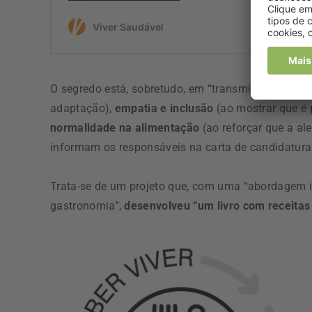
O segredo está, sobretudo, em “transmitir
conhecim
adaptação),
empatia e inclusão
(ao mostrar que é 
normalidade na alimentação
(ao reforçar que a al
informam os responsáveis na carta de candidatura
Trata-se de um projeto que, com uma “abordagem in
gastronomia”,
desenvolveu “um livro com receitas 