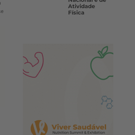
Nacional e de
à
Atividade
se
Física