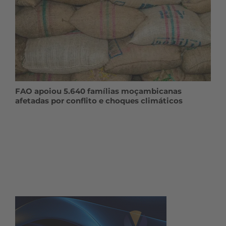
FAO apoiou 5.640 famílias moçambicanas
afetadas por conflito e choques climáticos