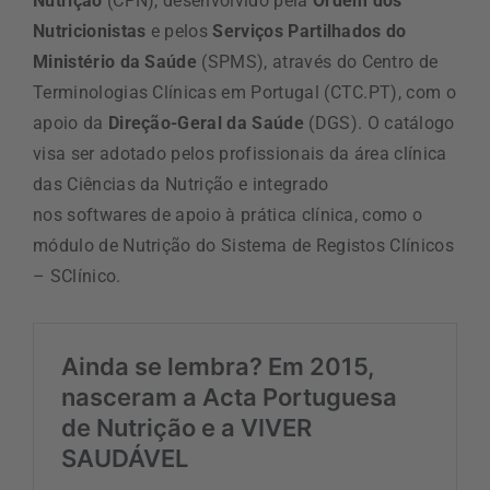
Nutrição
(CPN)
,
desenvolvido pela
Ordem dos
Nutricionistas
e pelos
Serviços Partilhados do
Ministério da Saúde
(SPMS)
, através do Centro de
Terminologias Clínicas em Portugal
(CTC.PT)
, com o
apoio da
D
ireção-
G
eral da Saúde
(DGS)
.
O catálogo
visa ser adotado pelos profissionais da área clínica
das Ciências da Nutrição e integrado
nos
softwares
de apoio à prática clínica, como o
módulo de Nutrição do Sistema de Registos Clínicos
–
SClínico
.