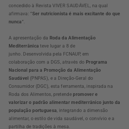
concedido
à
Revista VIVER SAUDÁVEL, na qual
afirm
ava
:
“
Ser nutricionista é mais excitante do que
nunca
“.
A apresentação da
Roda da Alimentação
Mediterrânica
teve lugar a 8 de
junho.
Desenvolvid
a
pela FCNAUP, em
colaboração
com a
DGS
, através do
Programa
Nacional para a Promoção da Alimentação
Saudável
(PNPAS),
e a Direção-Geral do
Consumidor
(DGC)
, est
a ferramenta, inspirada na
Roda dos Alimentos,
pretende
promover e
valorizar
o padrão alimentar mediterrânico
junto da
população portuguesa
,
integrando a dimensão
alimentar, o estilo de vida saudável, o convívio e a
partilha de tradições à mesa.