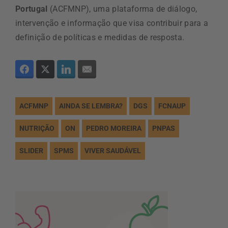
Portugal
(ACFMNP), uma plataforma de diálogo,
intervenção e informação que visa
contribui
r
para
a
definição de políticas e medidas
de
resposta
.
ACFMNP
AINDA SE LEMBRA?
DGS
FCNAUP
NUTRIÇÃO
ON
PEDRO MOREIRA
PNPAS
SLIDER
SPMS
VIVER SAUDÁVEL