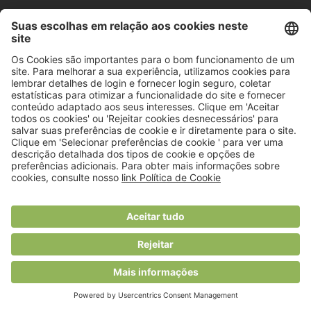
Rua General Firmino Miguel, nº 3 - Piso 7 1600-100
Lisboa, Portugal
+351 218 110 100
geral@viversaudavel.pt
Saiba mais
Assine a VS NEWS
Política de privacidade
Quem somos
Termos e condições
Mapa do site
Ficha Técnica
Estatuto Editorial