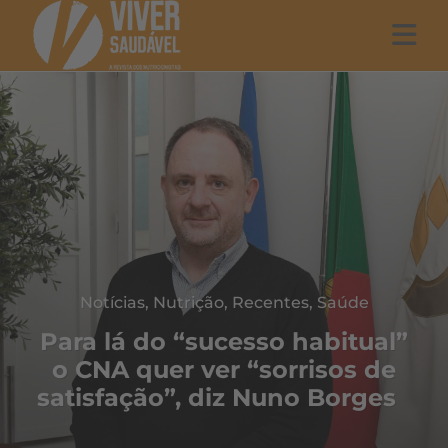
Notícias
,
Nutrição
,
Recentes
,
Saúde
Para lá do “sucesso habitual”
o CNA quer ver “sorrisos de
satisfação”, diz Nuno Borges