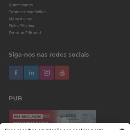
Quem somos
Termos e condições
Mapa do site
Ficha Técnica
Estatuto Editorial
Siga-nos nas redes sociais
PUB