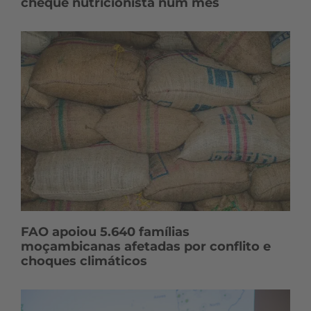
cheque nutricionista num mês
FAO apoiou 5.640 famílias
moçambicanas afetadas por conflito e
choques climáticos