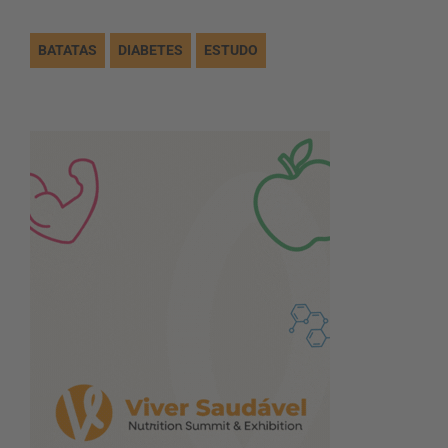
BATATAS
DIABETES
ESTUDO