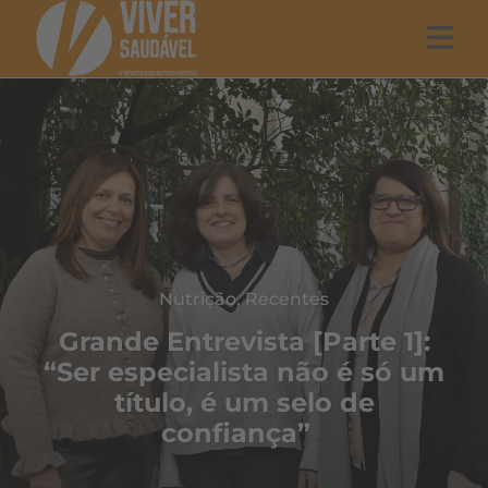
Nutrição
,
Recentes
Grande Entrevista [Parte 1]:
“Ser especialista não é só um
título, é um selo de
confiança”