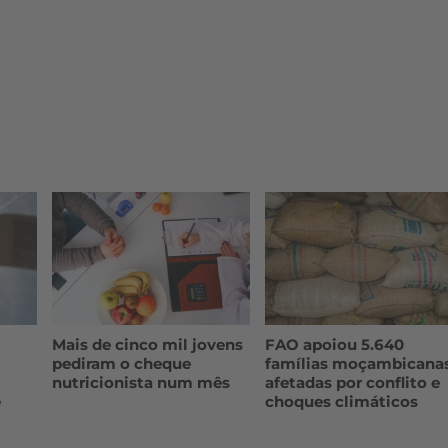
Mais de cinco mil jovens
FAO apoiou 5.640
pediram o cheque
famílias moçambicana
nutricionista num mês
afetadas por conflito e
e
choques climáticos