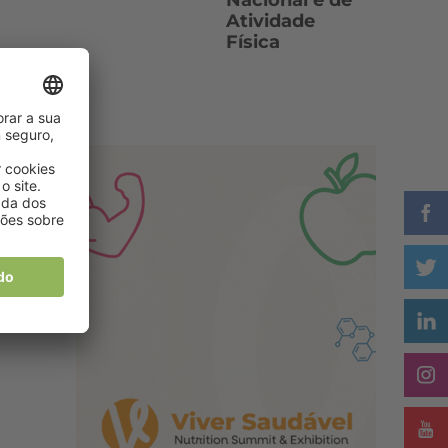
Nacional e de
Atividade
Física
02
s
r