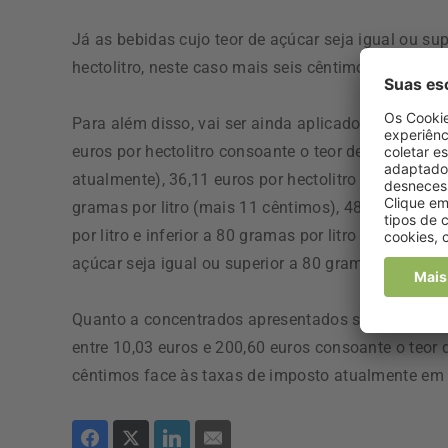
Já as bebidas cujo teor de açúcar seja igual ou sup
hectolitro, neste caso mais seis cêntimos.
Para além disso, vai ser ainda aplicado este impos
euros por hectolitro consoante o teor de açúcar sej
atualmente), 36,11 euros por hectolitro com teor de 
gramas por litro (mais 11 cêntimos), 48,14 euros 
por litro e inferior a 80 gramas por litro (mais 14 
açúcar seja igual ou superior a 80 gramas por litro
Quanto a concentrados apresentados sob a forma de
entre 10,03 euros e 200,60 euros consoante o teor 
cêntimos face às taxas de imposto atualmente em 