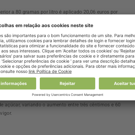
erior a 80 gramas por litro é aplicado 20,06 euros por
to a “concentrados na forma líquida, sendo neste caso de 6,
a inferior a 25 gramas por litro (mais dois cêntimos do que
açúcar igual ou superior 25 gramas por litro e inferior a 50
para bebidas com teor de açúcar igual ou superior a 50 grama
cêntimos) e 120,36 euros por hectolitro consoante o teor de
 (mais 36 cêntimos)”.
 pó, grânulos ou outras formas sólidas, o imposto vai varia
de açúcar, variando o aumento entre três cêntimos e 60
vigor.