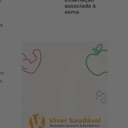
inflamação
e
associada à
asma
os
ne
s,