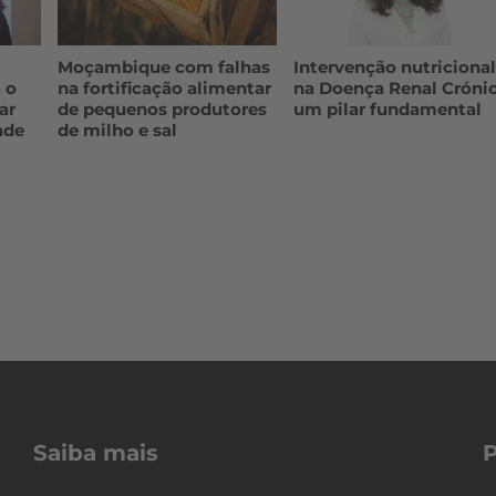
Moçambique com falhas
Intervenção nutriciona
 o
na fortificação alimentar
na Doença Renal Crónic
ar
de pequenos produtores
um pilar fundamental
ade
de milho e sal
Saiba mais