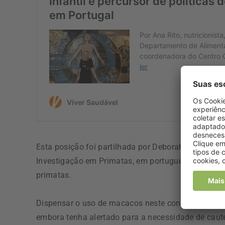
Esta posição foi partilhada por Deborah Fuller, di
Investigação em Primatas, em português) de Washi
primatas.
Dispensar o uso de macacos neste contexto específ
embora tenha alertado para a necessidade de caute