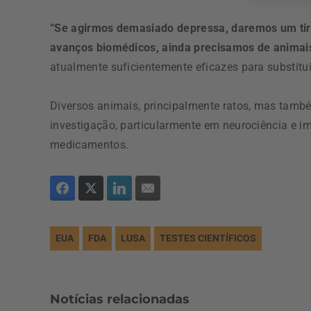
“Se agirmos demasiado depressa, daremos um tiro
avanços biomédicos, ainda precisamos de animai
atualmente suficientemente eficazes para substitui
Diversos animais, principalmente ratos, mas tamb
investigação, particularmente em neurociência e im
medicamentos.
EUA
FDA
LUSA
TESTES CIENTÍFICOS
Notícias relacionadas