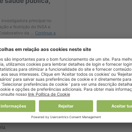
retora do National Primate Research Center (Centro Nacional d
ngton, um instituto que realiza experiências médicas com
ico “parece-me perfeitamente razoável”, destacou à AFP,
la.