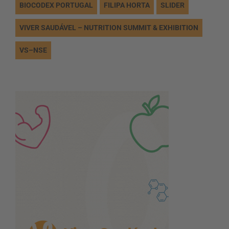
BIOCODEX PORTUGAL
FILIPA HORTA
SLIDER
VIVER SAUDÁVEL – NUTRITION SUMMIT & EXHIBITION
VS–NSE