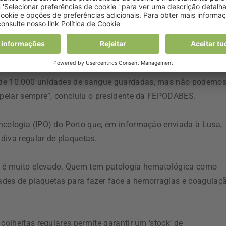
adores de sangue que têm estado sempre presentes para
ssárias todos os dias”.
a de 10.000 unidades de sangue guardadas, mas não podemo
 apelar sempre”, concluiu o presidente da FEPODABES.
ncologia (IPO) do Porto que, em informação enviada à Lusa,
diva regular de plaquetas.
 é muito elevado. Quem tem patologia hematológica como
ades de plaquetas para fazer face a hemorragias e coagulaçã
colheitas regulares permite garantir um ‘stock’ de