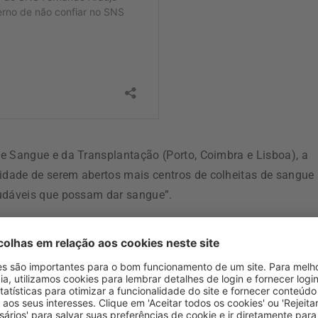
e Sangue e da Transplantação (Porto, Coimbra e Lisboa), a
dade de serem abertos mais centros de colheitas de sangue
audáveis que possam dar sangue”.
lho Consultivo do Sangue, onde os dadores de sangue e suas
na discussão e informação sobre a dádiva de sangue”, afirmo
como tema “A importância da Diversidade na Dádiva de