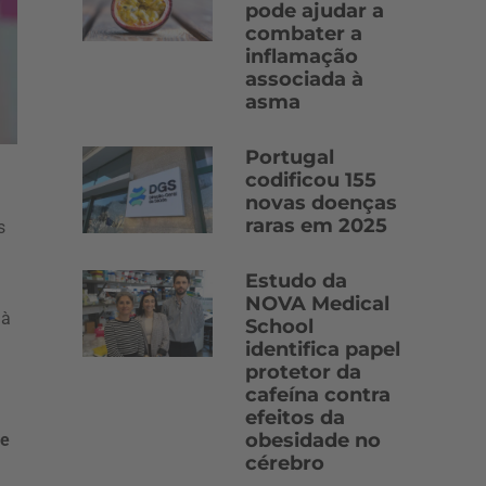
pode ajudar a
combater a
inflamação
associada à
asma
Portugal
codificou 155
novas doenças
raras em 2025
s
Estudo da
NOVA Medical
 à
School
identifica papel
protetor da
cafeína contra
efeitos da
obesidade no
de
cérebro