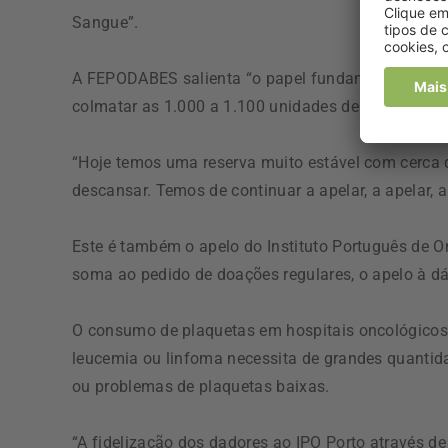
Sangue”.
A FEPODABES salienta “o papel fundamental dos d
colmatar as 1.000 a 1.100 unidades de sangue nece
“Hoje temos uma reserva muito estável com cerc
descansar. Temos de continuar a apelar, a apelar,
Este é também o apelo do Instituto Português de O
soma ao pedido de doações regulares, o apelo à dá
O consumo de plaquetas em hospitais oncológicos
leucemia ou linfoma necessita de grandes quantid
ou problemas de plaquetas baixas.
“A fidelização dos dadores ao IPO Porto através de 