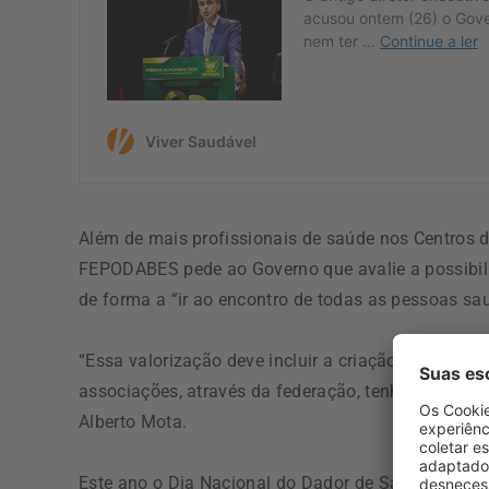
Além de mais profissionais de saúde nos Centros d
FEPODABES pede ao Governo que avalie a possibili
de forma a “ir ao encontro de todas as pessoas s
“Essa valorização deve incluir a criação do Conse
associações, através da federação, tenham lugar 
Alberto Mota.
Este ano o Dia Nacional do Dador de Sangue tem 