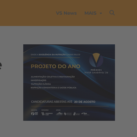
VS News
MAIS
e