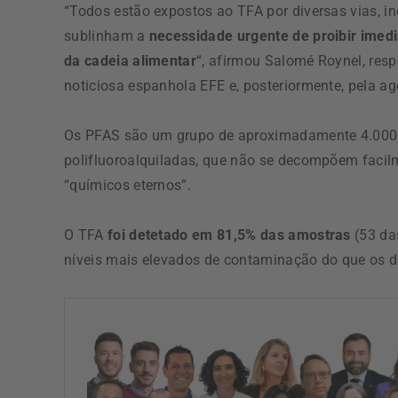
“Todos estão expostos ao TFA por diversas vias, i
sublinham a
necessidade urgente de proibir imed
da cadeia alimentar
“, afirmou Salomé Roynel, res
noticiosa espanhola EFE e, posteriormente, pela ag
Os PFAS são um grupo de aproximadamente 4.000 s
polifluoroalquiladas, que não se decompõem facil
“químicos eternos”.
O TFA
foi detetado em 81,5% das amostras
(53 da
níveis mais elevados de contaminação do que os de