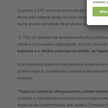
Segundo a EFE, os níveis mais elevados foram enc
de um pão integral belga, um pão integral alemão 
numa grande variedade de produtos, desde espargue
“O TFA, um produto da decomposição dos pesticida
móvel e tóxico para a reprodução. Estudos da ind
esperma e a efeitos adversos na tiroide, no fígad
Este composto químico hidrossolúvel acumula-se na
poderá explicar as elevadas concentrações encon
crianças.
“
Todas as amostras ultrapassaram o limite máxi
crianças a substâncias químicas tóxicas para a re
organização ambientalista, que apela à Comissão 