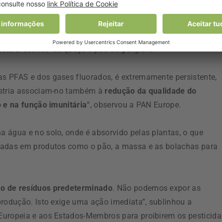
ontrados nuns cereais de pequeno-almoço irlandeses, seguid
e uma baguete francesa, mas a substância foi descoberta
te a ‘scones’ de queijo e pão de gengibre.
s PFAS e dos gases fluorados, é extremamente persistente,
ústria associam-no também à
redução da qualidade do
o e na função imunitária
“, observou a PAN Europe.
 água e no solo, onde é absorvido pelas plantas, o que
tradas em produtos como o pão, a massa e as bolachas para
mo de resíduos predeterminado
. Não podemos expor as
produção. Isto exige uma ação imediata”, sublinhou a
Europeia e aos Estados-Membros para proibirem os pesticida