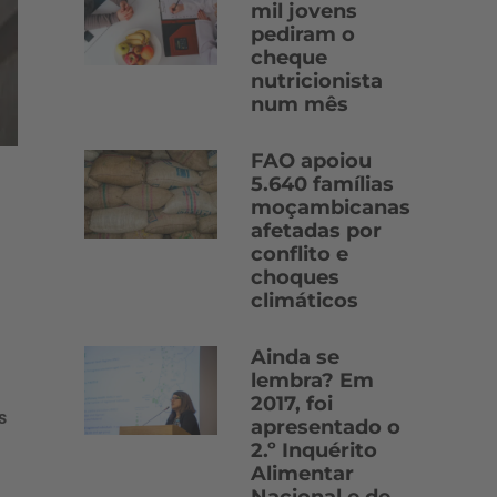
mil jovens
pediram o
cheque
nutricionista
num mês
FAO apoiou
5.640 famílias
moçambicanas
afetadas por
conflito e
choques
climáticos
Ainda se
lembra? Em
2017, foi
s
apresentado o
2.º Inquérito
Alimentar