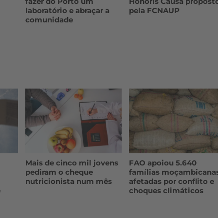
fazer do Porto um
Honoris Causa propost
laboratório e abraçar a
pela FCNAUP
comunidade
Mais de cinco mil jovens
FAO apoiou 5.640
pediram o cheque
famílias moçambicana
nutricionista num mês
afetadas por conflito e
e
choques climáticos