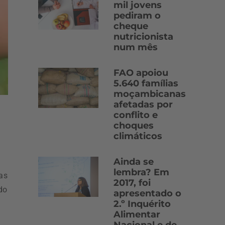
mil jovens
pediram o
cheque
nutricionista
num mês
FAO apoiou
5.640 famílias
moçambicanas
afetadas por
conflito e
choques
climáticos
Ainda se
lembra? Em
uas
2017, foi
do
apresentado o
2.º Inquérito
Alimentar