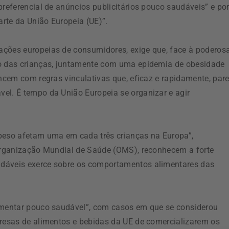
preferencial de anúncios publicitários pouco saudáveis” e po
arte da União Europeia (UE)”.
ações europeias de consumidores, exige que, face à poderos
ão das crianças, juntamente com uma epidemia de obesidade
ancem com regras vinculativas que, eficaz e rapidamente, par
el. É tempo da União Europeia se organizar e agir
 peso afetam uma em cada três crianças na Europa”,
 Organização Mundial de Saúde (OMS), reconhecem a forte
udáveis exerce sobre os comportamentos alimentares das
limentar pouco saudável”, com casos em que se considerou
presas de alimentos e bebidas da UE de comercializarem os