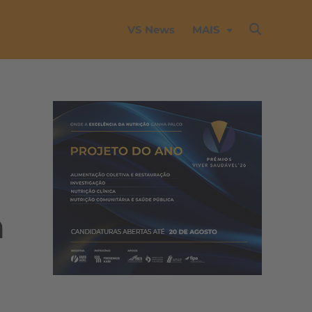
VS News
MAIS
a