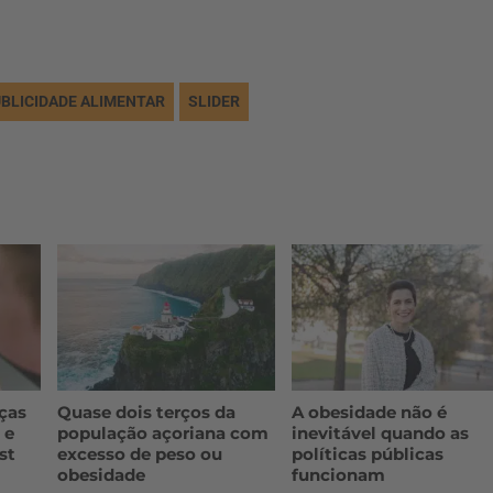
BLICIDADE ALIMENTAR
SLIDER
ças
Quase dois terços da
A obesidade não é
 e
população açoriana com
inevitável quando as
st
excesso de peso ou
políticas públicas
obesidade
funcionam