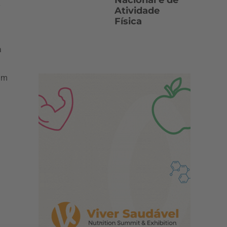
Nacional e de
r
Atividade
Física
a
em