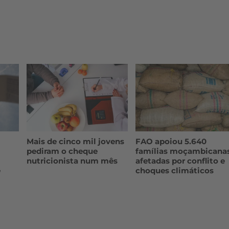
Mais de cinco mil jovens
FAO apoiou 5.640
pediram o cheque
famílias moçambicana
nutricionista num mês
afetadas por conflito e
e
choques climáticos