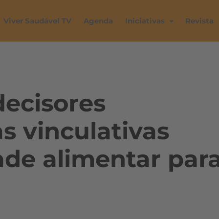
Viver Saudável TV
Agenda
Iniciativas
Revista
decisores
s vinculativas
ade alimentar par