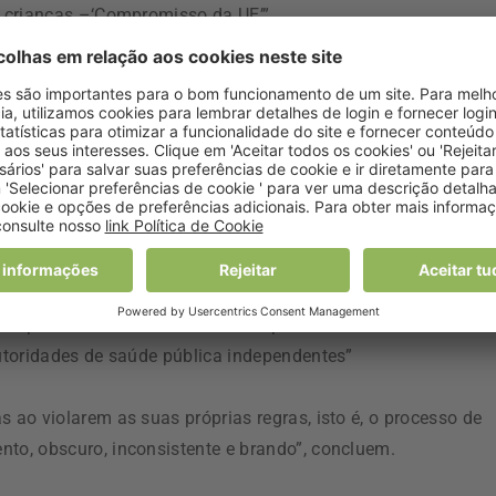
 crianças –‘Compromisso da UE’”.
mpresas alimentares em comercializar responsavelmente os
 de anúncios que promovem alimentos pouco saudáveis”.
vas, estas organizações lembram que “atualmente apenas
tiva voluntária das grandes empresas alimentares para
icionais estipulados são demasiado permissivos”, pois “os
veis para serem comercializados apresentam valores
utoridades de saúde pública independentes”
ao violarem as suas próprias regras, isto é, o processo de
o, obscuro, inconsistente e brando”, concluem.