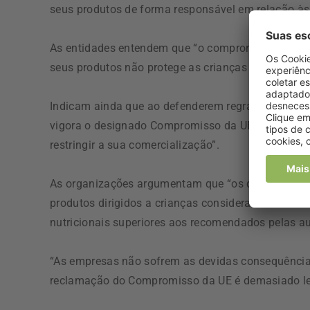
seus produtos de forma responsável em relação às
As entidades entendem que “o compromisso das e
seus produtos não protege as crianças europeias
Indicam ainda que ao defenderem regras vinculati
vigora o designado Compromisso da UE, uma inicia
restringir a sua comercialização”.
As organizações argumentam que “os critérios nutr
produtos dirigidos a crianças considerados aceitá
nutricionais superiores aos recomendados pelas a
“As empresas não sofrem as devidas consequências 
reclamação do Compromisso da UE é demasiado lent