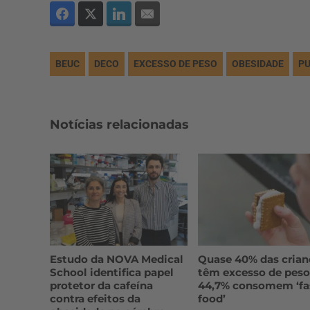
BEUC
DECO
EXCESSO DE PESO
OBESIDADE
PU
Notícias relacionadas
Estudo da NOVA Medical
Quase 40% das crian
School identifica papel
têm excesso de peso
protetor da cafeína
44,7% consomem ‘fa
contra efeitos da
food’