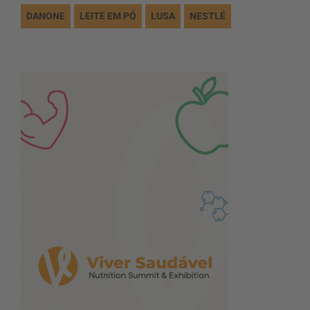
DANONE
LEITE EM PÓ
LUSA
NESTLÉ