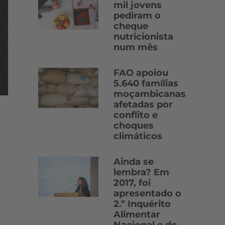
mil jovens
pediram o
cheque
nutricionista
num mês
FAO apoiou
5.640 famílias
moçambicanas
afetadas por
conflito e
choques
climáticos
Ainda se
lembra? Em
2017, foi
apresentado o
2.º Inquérito
Alimentar