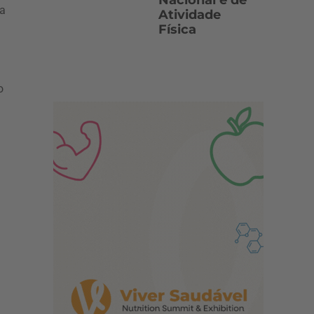
Nacional e de
ma
Atividade
Física
o