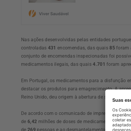
Nas ações desenvolvidas pelas entidades portugue
controladas
431
encomendas, das quais
85
foram 
conjunto de encomendas inspecionadas foi possíve
medicamentos ilegais, das quais
4.701
foram apree
Em Portugal, os medicamentos para a disfunção er
destacar os produtos para emagrecimento. A apreen
Reino Unido, deu origem à abertura de sete inquérit
De acordo com o comunicado de imprensa da Inter
de
6,42
milhões de doses de medicamentos ilícitos,
de
269
pessoas e ao desmantelamento de
66
grupo