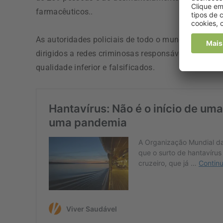
farmacêuticos..
As autoridades policiais de todo o mundo lançar
dirigidos a redes criminosas responsáveis pela dis
qualidade inferior e falsificados.