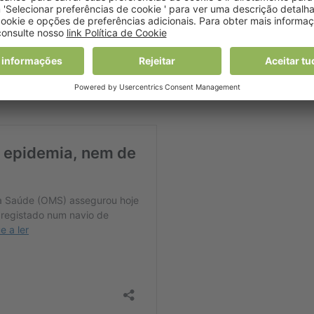
am
392
investigações e executaram
158
mandados de busca
tribuição de produtos médicos não aprovados, contrafeitos, d