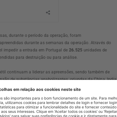
sas, durante o período da operação, foram
apreendidas durante as semanas da operação. Através do
l impedir a entrada em Portugal de
26.525
unidades de
ndidas para destruição ou para análise.
étil continuam a liderar as apreensões, sendo também de
são de substâncias anabolizantes, oriundas da China, India
os crime cuja investigação fica a cargo da Polícia Judiciária.
pol, a Operação PANGEA XVIII levou à apreensão
 no valor de cerca de
13 milhões de euros,
à detenção
s criminosos envolvidos no comércio ilícito de produtos