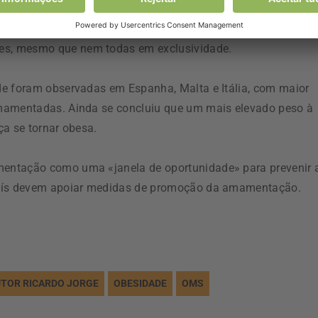
rior a 85%, mas apenas 21% das crianças foram
s. Ainda assim, mais de metade das crianças analisadas
s, mesmo que nem todas em exclusividade.
de foram observadas em Espanha, Malta e Itália, com maior
amamentadas. Ainda se concluiu que um mais elevado peso à
ça se tornar obesa.
entação como uma «janela de oportunidade» para prevenir 
 país devem apoiar medidas de promoção da amamentação.
UTOR RICARDO JORGE
OBESIDADE
OMS