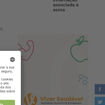
inflamação
associada à
asma
S,
to.
as