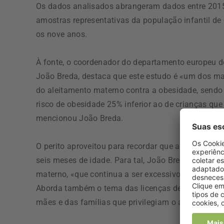
Os dados analisados abrangeram dados entre 2015
amostras representativas da população infantil de 
os nove anos.
À fonte, o coordenador do departamento europeu d
João Breda, destaca que este estudo é «um dos mai
do aleitamento materno contra a obesidade, send
risco de obesidade 25% inferior ao de crianças qu
mencionou João Breda.
O perito aproveitou para recordar que a OMS reco
seis meses de idade. Para tal, João Breda avança qu
materno, «que continua a ser excessivo», bem com
Aborda também o tema das licenças de maternidad
mães e das famílias que privilegiam o aleitamento