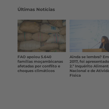
Últimas Notícias
FAO apoiou 5.640
Ainda se lembra? Em
famílias moçambicanas
2017, foi apresentado
afetadas por conflito e
2.º Inquérito Aliment
choques climáticos
Nacional e de Ativid
Física