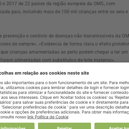
 e 2017 de 22 países da região europeia da OMS, com
cada país, incluindo mais de 100 mil crianças entre os seis e
e prevenção e controlo de doenças não transmissíveis da OM
ores de sempre». «Evidencia de forma clara o efeito protetor
o que crianças amamentadas ao peito podem chegar a ter um
e foram alimentadas com substitutos de leite materno»,
menda o aleitamento materno exclusivo até pelo menos, aos
e é essencial controlar o “marketing” de substitutos de leite
o que os hospitais e centros de saúde fomentem o aleitamen
e e paternidade, que devem ter em conta as necessidades d
 materno.