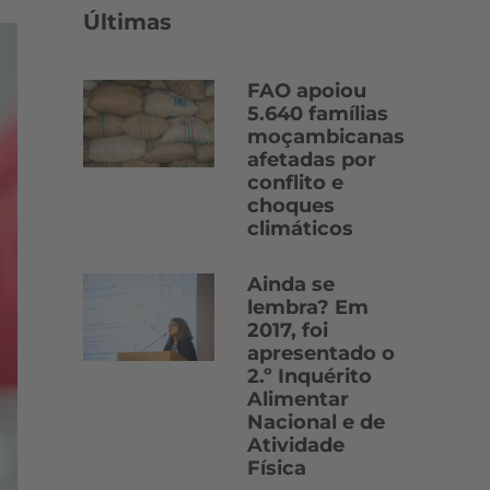
Últimas
FAO apoiou
5.640 famílias
moçambicanas
afetadas por
conflito e
choques
climáticos
Ainda se
lembra? Em
2017, foi
apresentado o
2.º Inquérito
Alimentar
Nacional e de
Atividade
Física