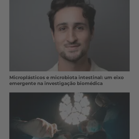
Microplásticos e microbiota intestinal: um eixo
emergente na investigação biomédica