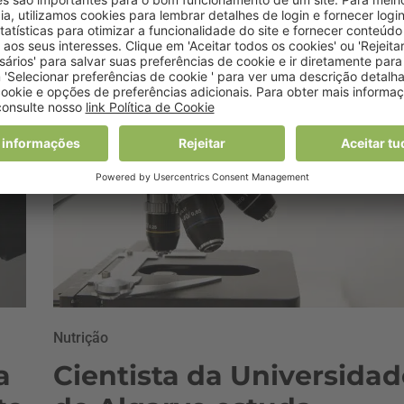
arritmias cardíacas
17 Abril, 2018 0:00
Nutrição
a
Cientista da Universidad