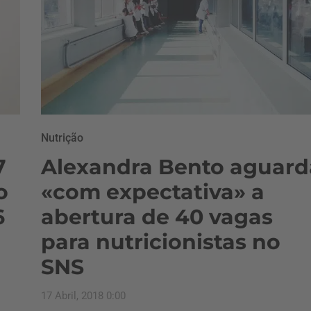
Nutrição
7
Alexandra Bento aguard
o
«com expectativa» a
6
abertura de 40 vagas
para nutricionistas no
SNS
17 Abril, 2018 0:00