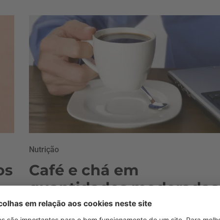
Nutrição
os
Café e chá em
quantidades moderadas
podem ajudar a evitar