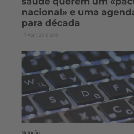
saúde querem um «pac
nacional» e uma agend
para década
17 Abril, 2018 0:00
Nutrição