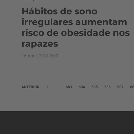
Hábitos de sono
irregulares aumentam
risco de obesidade nos
rapazes
16 Abril, 2018 0:00
P
ANTERIOR
1
…
683
684
685
686
687
6
a
g
i
n
a