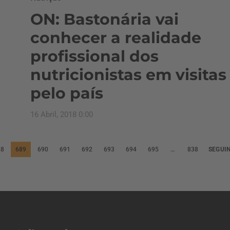
ON: Bastonária vai
conhecer a realidade
profissional dos
nutricionistas em visitas
pelo país
16 Abril, 2018 0:00
88
689
690
691
692
693
694
695
…
838
SEGUI