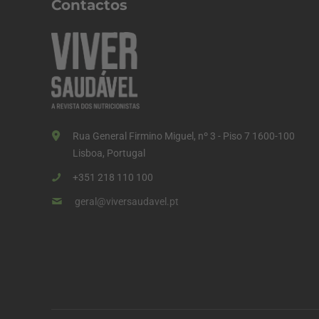
Contactos
ç
ã
o
d
o
s
Rua General Firmino Miguel, nº 3 - Piso 7 1600-100
c
Lisboa, Portugal
o
+351 218 110 100
n
geral@viversaudavel.pt
t
e
ú
d
o