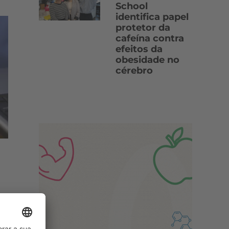
School
identifica papel
protetor da
cafeína contra
efeitos da
obesidade no
cérebro