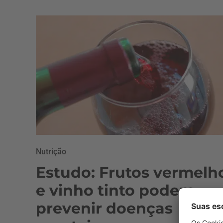
Nutrição
Estudo: Frutos vermelh
e vinho tinto podem
prevenir doenças