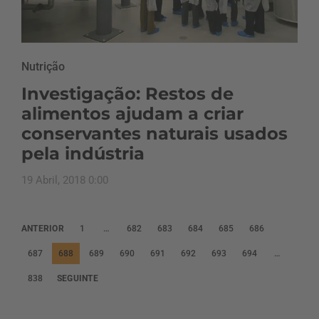
Nutrição
Investigação: Restos de
alimentos ajudam a criar
conservantes naturais usados
pela indústria
19 Abril, 2018 0:00
P
ANTERIOR
1
…
682
683
684
685
686
a
687
688
689
690
691
692
693
694
…
g
838
SEGUINTE
i
n