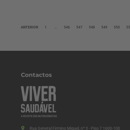
P
ANTERIOR
1
…
546
547
548
549
550
5
a
g
i
n
a
Contactos
ç
ã
o
d
o
s
Rua General Firmino Miguel, nº 3 - Piso 7 1600-100