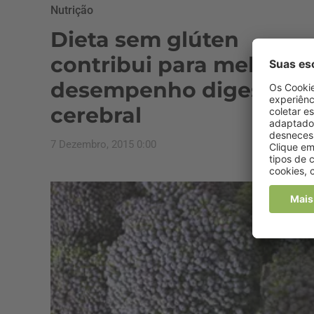
Nutrição
Dieta sem glúten
contribui para melhor
desempenho digestivo 
cerebral
7 Dezembro, 2015 0:00