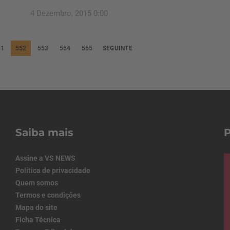
4 Dezembro, 2015 0:00
51
552
553
554
555
SEGUINTE
Saiba mais
Assine a VS NEWS
Política de privacidade
Quem somos
Termos e condições
Mapa do site
Ficha Técnica