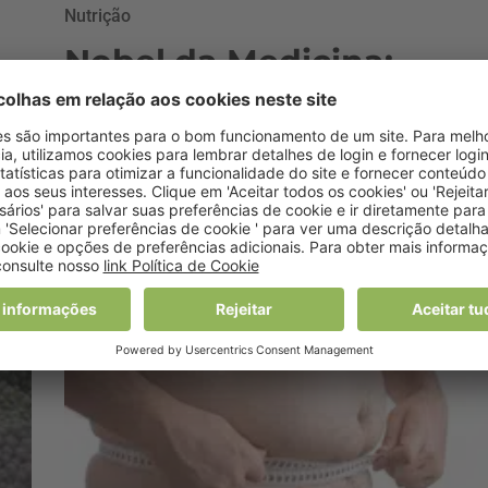
Nutrição
Nobel da Medicina:
Cancro será erradicado
e
antes de 2115
7 Dezembro, 2015 0:00