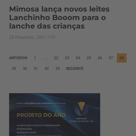
Mimosa lança novos leites
Lanchinho Booom para o
lanche das crianças
23 Fevereiro, 2021 7:01
P
ANTERIOR
1
…
22
23
24
25
26
27
28
a
29
30
31
32
33
SEGUINTE
g
i
n
a
ç
ã
o