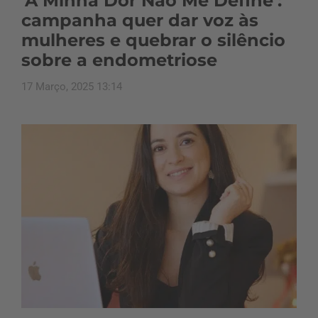
‘A Minha Dor Não Me Define’:
campanha quer dar voz às
mulheres e quebrar o silêncio
sobre a endometriose
17 Março, 2025 13:14