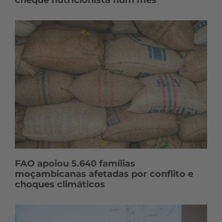
cheque nutricionista num mês
FAO apoiou 5.640 famílias
moçambicanas afetadas por conflito e
choques climáticos