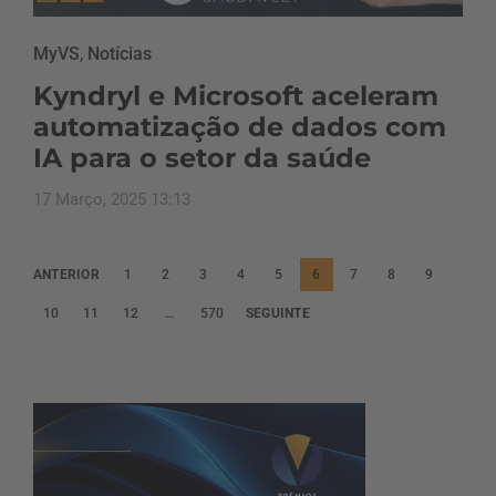
MyVS
,
Notícias
Kyndryl e Microsoft aceleram
automatização de dados com
IA para o setor da saúde
17 Março, 2025 13:13
P
ANTERIOR
1
2
3
4
5
6
7
8
9
a
10
11
12
…
570
SEGUINTE
g
i
n
a
ç